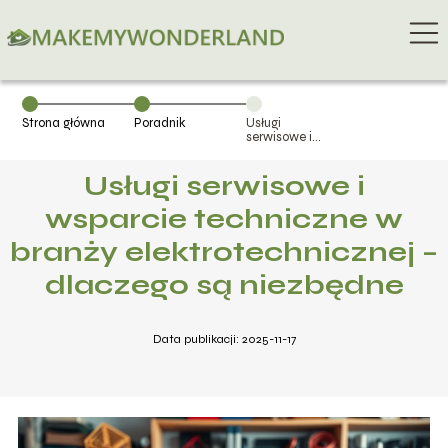
Strona główna
Poradnik
Usługi
serwisowe i
wsparcie
techniczne w
Usługi serwisowe i
branży
elektrotechnicznej
– dlaczego są
wsparcie techniczne w
niezbędne
branży elektrotechnicznej –
dlaczego są niezbędne
Data publikacji: 2025-11-17