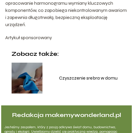
opracowanie harmonogramu wymiany kluczowych
komponentów, co zapobiega niekontrolowanym awariom
i zapewnia długotrwałą, bezpieczną eksploatację
urządzeń.
Artykuł sponsorowany
Zobacz także:
Czyszczenie srebra w domu
Redakcja makemywonderland.pl
Jesteśmy zespołem, który z pasją odkrywa świat domu, budownictwa,
ogrodu i ekologii. Uwielbiamy dzielić się praktyczną wiedzą, pomagając