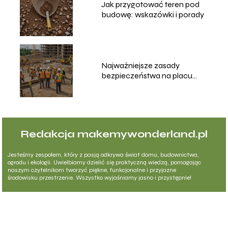
Jak przygotować teren pod
budowę: wskazówki i porady
Najważniejsze zasady
bezpieczeństwa na placu
budowy
Redakcja makemywonderland.pl
Jesteśmy zespołem, który z pasją odkrywa świat domu, budownictwa,
ogrodu i ekologii. Uwielbiamy dzielić się praktyczną wiedzą, pomagając
naszym czytelnikom tworzyć piękne, funkcjonalne i przyjazne
środowisku przestrzenie. Wszystko wyjaśniamy jasno i przystępnie!