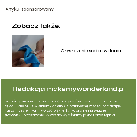
Artykuł sponsorowany
Zobacz także:
Czyszczenie srebra w domu
Redakcja makemywonderland.pl
Jesteśmy zespołem, który z pasją odkrywa świat domu, budownictwa,
ogrodu i ekologii. Uwielbiamy dzielić się praktyczną wiedzą, pomagając
naszym czytelnikom tworzyć piękne, funkcjonalne i przyjazne
środowisku przestrzenie. Wszystko wyjaśniamy jasno i przystępnie!