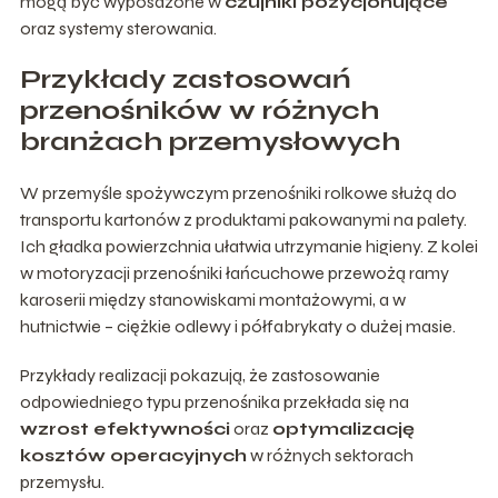
mogą być wyposażone w
czujniki pozycjonujące
oraz systemy sterowania.
Przykłady zastosowań
przenośników w różnych
branżach przemysłowych
W przemyśle spożywczym przenośniki rolkowe służą do
transportu kartonów z produktami pakowanymi na palety.
Ich gładka powierzchnia ułatwia utrzymanie higieny. Z kolei
w motoryzacji przenośniki łańcuchowe przewożą ramy
karoserii między stanowiskami montażowymi, a w
hutnictwie – ciężkie odlewy i półfabrykaty o dużej masie.
Przykłady realizacji pokazują, że zastosowanie
odpowiedniego typu przenośnika przekłada się na
wzrost efektywności
oraz
optymalizację
kosztów operacyjnych
w różnych sektorach
przemysłu.